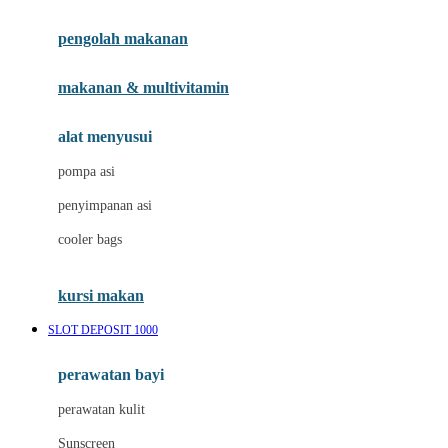
Joie
pengolah makanan
Joolz
Jujube
makanan & multivitamin
K
alat menyusui
Kiddycuts
pompa asi
Kumon
penyimpanan asi
L
cooler bags
Leapfrog
kursi makan
Leclerc
SLOT DEPOSIT 1000
Lee Vierra
Lillebaby
perawatan bayi
Little Bird Told Me
perawatan kulit
Little Miss Janis
Sunscreen