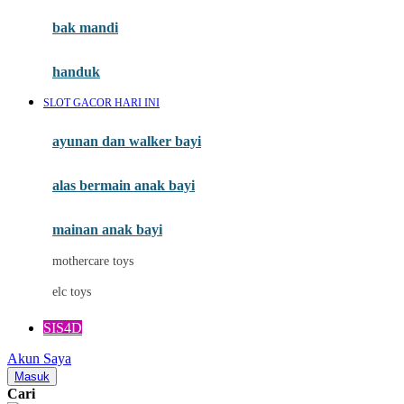
Moby
bak mandi
Momami
handuk
Mothercare
SLOT GACOR HARI INI
Mustela
ayunan dan walker bayi
My Buddy Tag
My K
alas bermain anak bayi
N
mainan anak bayi
Naif
mothercare toys
Nike
elc toys
Nordic Natural
SIS4D
Nuby
Akun Saya
Nuna
Masuk
Cari